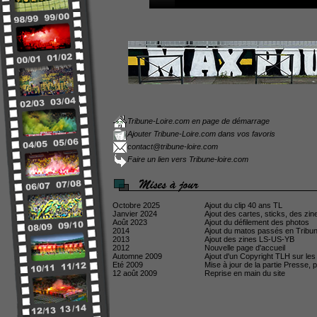
Tribune-Loire.com en page de démarrage
Ajouter Tribune-Loire.com dans vos favoris
contact@tribune-loire.com
Faire un lien vers Tribune-loire.com
Octobre 2025
Ajout du clip 40 ans TL
Janvier 2024
Ajout des cartes, sticks, des zin
Août 2023
Ajout du défilement des photos
2014
Ajout du matos passés en Tribun
2013
Ajout des zines LS-US-YB
2012
Nouvelle page d'accueil
Automne 2009
Ajout d'un Copyright TLH sur les
Eté 2009
Mise à jour de la partie Presse,
12 août 2009
Reprise en main du site